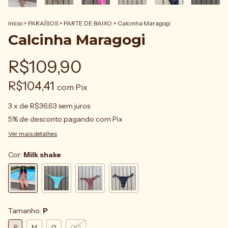
Início
>
PARAÍSOS
>
PARTE DE BAIXO
>
Calcinha Maragogi
Calcinha Maragogi
R$109,90
R$104,41
com
Pix
3
x de
R$36,63
sem juros
5% de desconto
pagando com Pix
Ver mais detalhes
Cor:
Milk shake
Tamanho:
P
P
M
G
GG