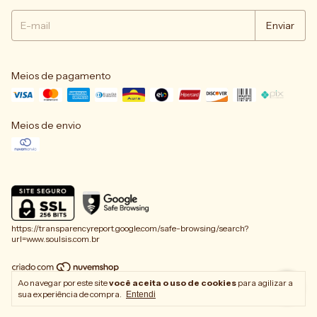
Meios de pagamento
Meios de envio
https://transparencyreport.google.com/safe-browsing/search?
url=www.soulsis.com.br
Ao navegar por este site
você aceita o uso de cookies
para agilizar a
Copyright Soul Sis - 60375515000106 - 2026. Todos os direitos reservados.
sua experiência de compra.
Entendi