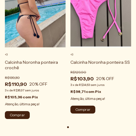
+3
+3
Calcinha Noronha ponteira
Calcinha Noronha ponteira SS
crochê
R$129,90
R$139,30
R$103,90
20
% OFF
R$110,90
20
% OFF
3
x
de
R$34,63
sem juros
3
x
de
R$36,97
sem juros
R$98,71
com
Pix
R$105,36
com
Pix
Atenção, última peça!
Atenção, última peça!
Comprar
Comprar